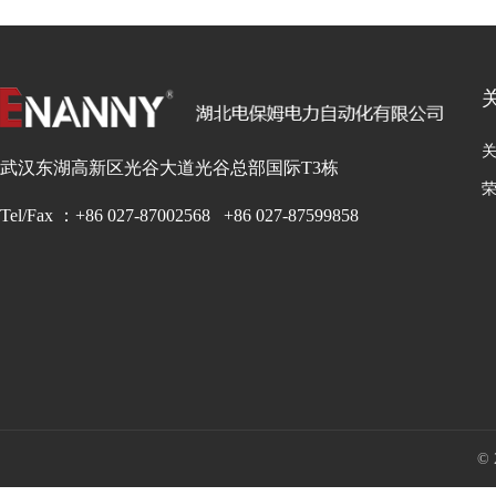
ENS-30012D 蓄电池放电仪
ENS-2
查看详情+
武汉东湖高新区光谷大道光谷总部国际T3栋
Tel/Fax ：+86 027-87002568 +86 027-87599858
©