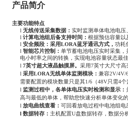
产品简介
主要功能特点
l
无线传送采集数据：
实时监测单体电池电压
l
计算电池组后备支持时间：
根据预估容量以
l
安全频段：
采用LOR
A蓝牙通讯方式，
功耗
l
智能芯片控制：
单节蓄电池电压实时采集，
电小时率之间的转换，实现电池容量状态最
l
7英寸超大液晶触摸屏
。
采用7英寸大尺寸高
l
采用LORA无线单体监测模块：
兼容2V/
4V
需要配置的模块数量只是其1/6（48V只需
l
监测过程中，各单体电压实时检测和显示：
高与最低的单体，帮助您快速分析单体变化
l
放电曲线查看：
可回看放电过程中电池组电
l
数据转存：
主机配置U盘数据转存，数据分